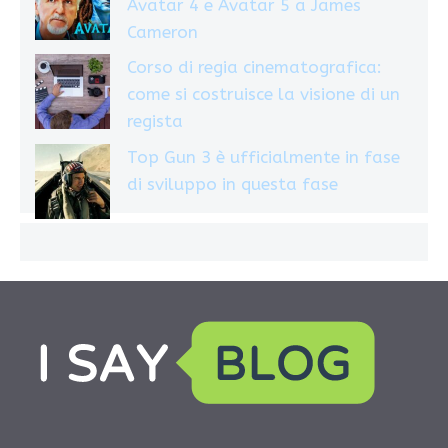
Avatar 4 e Avatar 5 a James
Cameron
Corso di regia cinematografica:
come si costruisce la visione di un
regista
Top Gun 3 è ufficialmente in fase
di sviluppo in questa fase