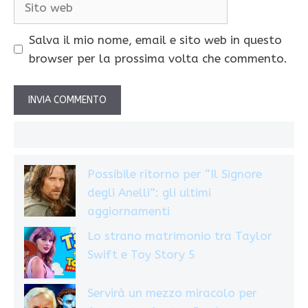
web
Salva il mio nome, email e sito web in questo
browser per la prossima volta che commento.
Possibile ritorno per “Il Signore
degli Anelli”: gli ultimi
aggiornamenti
Lo strano matrimonio tra Taylor
Swift e Toy Story 5
Servirà un mezzo miracolo per