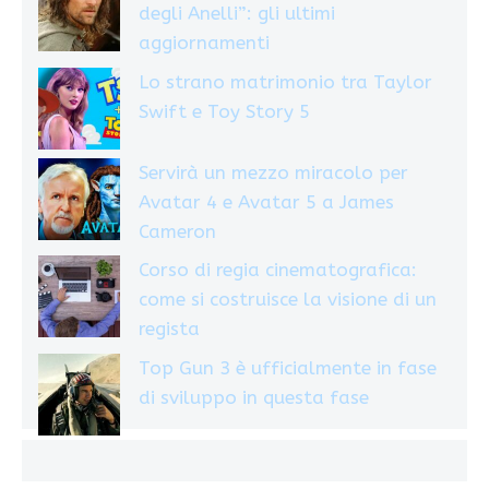
degli Anelli”: gli ultimi
aggiornamenti
Lo strano matrimonio tra Taylor
Swift e Toy Story 5
Servirà un mezzo miracolo per
Avatar 4 e Avatar 5 a James
Cameron
Corso di regia cinematografica:
come si costruisce la visione di un
regista
Top Gun 3 è ufficialmente in fase
di sviluppo in questa fase