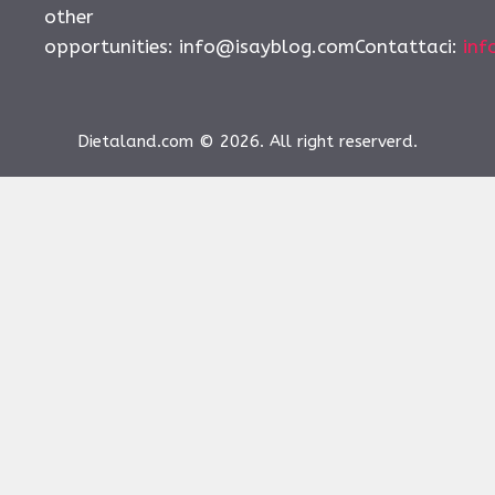
other
opportunities:
info@isayblog.comContattaci
:
inf
Dietaland.com © 2026. All right reserverd.