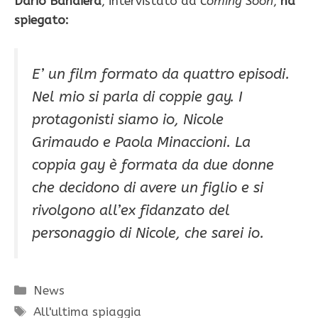
Dario Bandiera
, intervistato da
Coming Soon
,
ha
spiegato:
E’ un film formato da quattro episodi.
Nel mio si parla di coppie gay. I
protagonisti siamo io, Nicole
Grimaudo e Paola Minaccioni. La
coppia gay è formata da due donne
che decidono di avere un figlio e si
rivolgono all’ex fidanzato del
personaggio di Nicole, che sarei io.
Categorie
News
Tag
All'ultima spiaggia