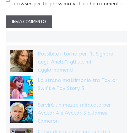
browser per la prossima volta che commento.
Possibile ritorno per “Il Signore
degli Anelli”: gli ultimi
aggiornamenti
Lo strano matrimonio tra Taylor
Swift e Toy Story 5
Servirà un mezzo miracolo per
Avatar 4 e Avatar 5 a James
Cameron
Corso di regia cinematografica: