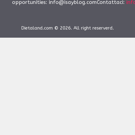
opportunities:
info@isayblog.comContattaci
:
inf
Dietaland.com © 2026. All right reserverd.