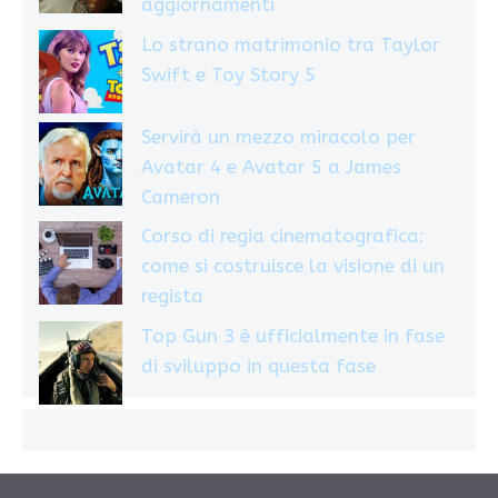
aggiornamenti
Lo strano matrimonio tra Taylor
Swift e Toy Story 5
Servirà un mezzo miracolo per
Avatar 4 e Avatar 5 a James
Cameron
Corso di regia cinematografica:
come si costruisce la visione di un
regista
Top Gun 3 è ufficialmente in fase
di sviluppo in questa fase