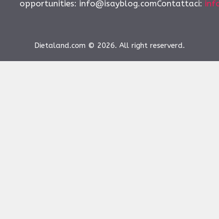
opportunities:
info@isayblog.comContattaci
:
inf
Dietaland.com © 2026. All right reserverd.