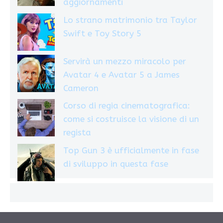
aggiornamenti
Lo strano matrimonio tra Taylor
Swift e Toy Story 5
Servirà un mezzo miracolo per
Avatar 4 e Avatar 5 a James
Cameron
Corso di regia cinematografica:
come si costruisce la visione di un
regista
Top Gun 3 è ufficialmente in fase
di sviluppo in questa fase