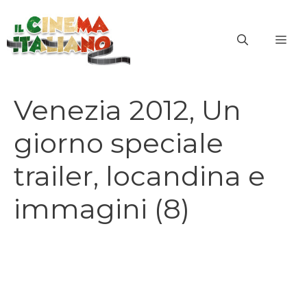
Vai
al
ME
contenuto
Venezia 2012, Un
giorno speciale
trailer, locandina e
immagini (8)