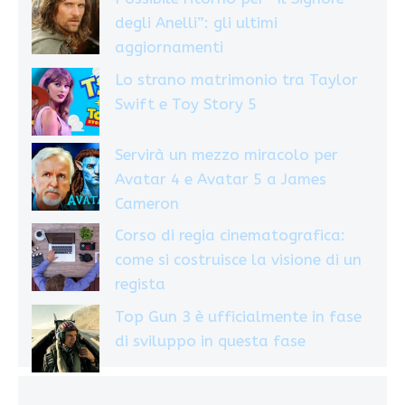
degli Anelli”: gli ultimi
aggiornamenti
Lo strano matrimonio tra Taylor
Swift e Toy Story 5
Servirà un mezzo miracolo per
Avatar 4 e Avatar 5 a James
Cameron
Corso di regia cinematografica:
come si costruisce la visione di un
regista
Top Gun 3 è ufficialmente in fase
di sviluppo in questa fase