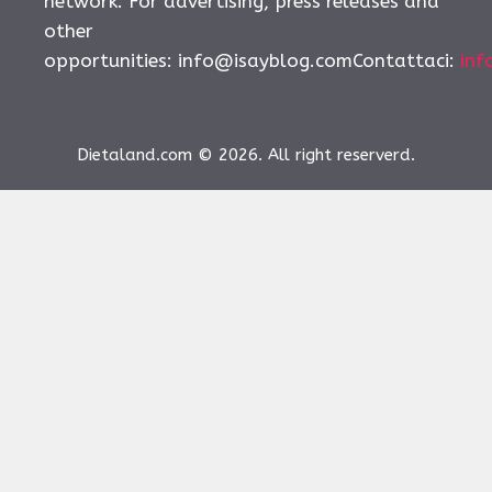
network. For advertising, press releases and
other
opportunities:
info@isayblog.comContattaci
:
inf
Dietaland.com © 2026. All right reserverd.