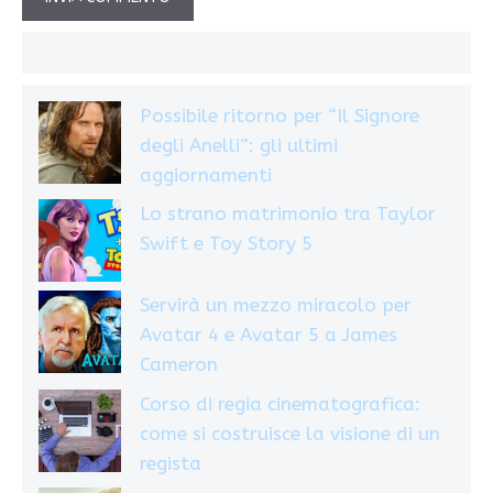
Possibile ritorno per “Il Signore
degli Anelli”: gli ultimi
aggiornamenti
Lo strano matrimonio tra Taylor
Swift e Toy Story 5
Servirà un mezzo miracolo per
Avatar 4 e Avatar 5 a James
Cameron
Corso di regia cinematografica:
come si costruisce la visione di un
regista