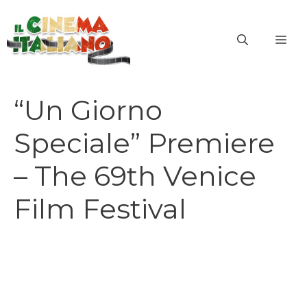
Vai
al
ME
contenuto
“Un Giorno
Speciale” Premiere
– The 69th Venice
Film Festival