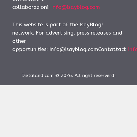
collaborazioni:
info@isayblog.com
This website is part of the IsayBlog!
network. For advertising, press releases and
other
opportunities:
info@isayblog.comContattaci
:
inf
Dietaland.com © 2026. All right reserverd.