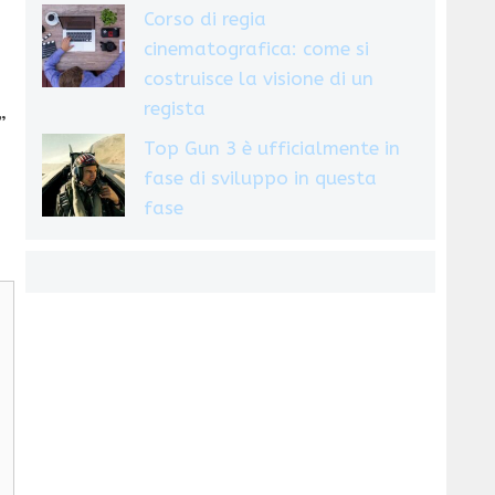
Corso di regia
cinematografica: come si
costruisce la visione di un
regista
”
Top Gun 3 è ufficialmente in
fase di sviluppo in questa
fase