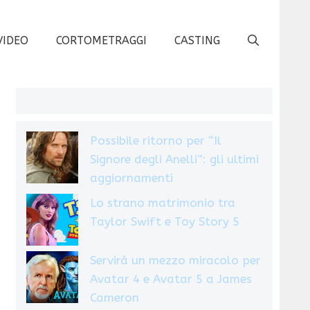
VIDEO
CORTOMETRAGGI
CASTING
Possibile ritorno per “Il
Signore degli Anelli”: gli ultimi
aggiornamenti
Lo strano matrimonio tra
Taylor Swift e Toy Story 5
Servirà un mezzo miracolo per
Avatar 4 e Avatar 5 a James
Cameron