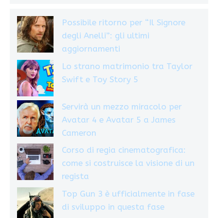
Possibile ritorno per “Il Signore
degli Anelli”: gli ultimi
aggiornamenti
Lo strano matrimonio tra Taylor
Swift e Toy Story 5
Servirà un mezzo miracolo per
Avatar 4 e Avatar 5 a James
Cameron
Corso di regia cinematografica:
come si costruisce la visione di un
regista
Top Gun 3 è ufficialmente in fase
di sviluppo in questa fase