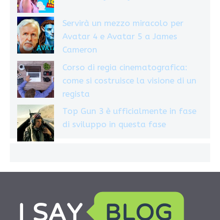
Servirà un mezzo miracolo per
Avatar 4 e Avatar 5 a James
Cameron
Corso di regia cinematografica:
come si costruisce la visione di un
regista
Top Gun 3 è ufficialmente in fase
di sviluppo in questa fase