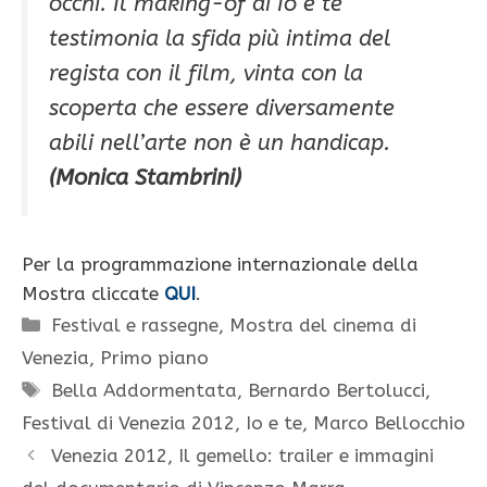
occhi. Il making-of di Io e te
testimonia la sfida più intima del
regista con il film, vinta con la
scoperta che essere diversamente
abili nell’arte non è un handicap.
(Monica Stambrini)
Per la programmazione internazionale della
Mostra cliccate
QUI
.
Categorie
Festival e rassegne
,
Mostra del cinema di
Venezia
,
Primo piano
Tag
Bella Addormentata
,
Bernardo Bertolucci
,
Festival di Venezia 2012
,
Io e te
,
Marco Bellocchio
Venezia 2012, Il gemello: trailer e immagini