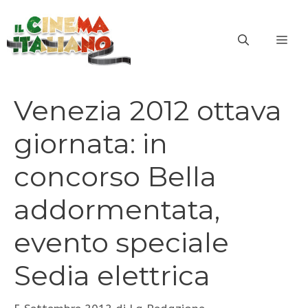
Vai
al
ME
contenuto
Venezia 2012 ottava
giornata: in
concorso Bella
addormentata,
evento speciale
Sedia elettrica