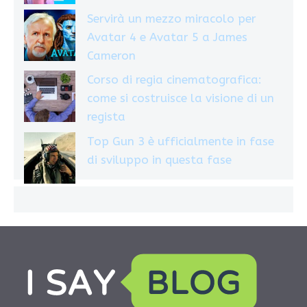
Servirà un mezzo miracolo per
Avatar 4 e Avatar 5 a James
Cameron
Corso di regia cinematografica:
come si costruisce la visione di un
regista
Top Gun 3 è ufficialmente in fase
di sviluppo in questa fase