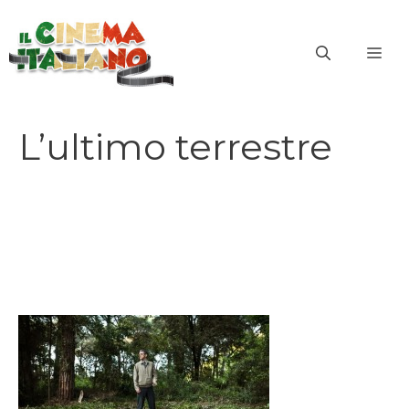
Vai
al
ME
contenuto
L’ultimo terrestre