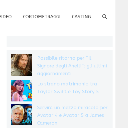
VIDEO
CORTOMETRAGGI
CASTING
Possibile ritorno per “Il
Signore degli Anelli”: gli ultimi
aggiornamenti
Lo strano matrimonio tra
Taylor Swift e Toy Story 5
Servirà un mezzo miracolo per
Avatar 4 e Avatar 5 a James
Cameron