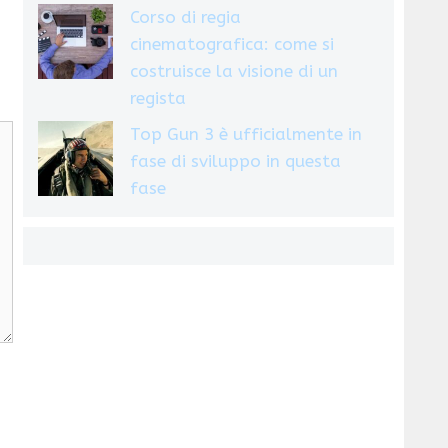
Corso di regia
cinematografica: come si
costruisce la visione di un
regista
Top Gun 3 è ufficialmente in
fase di sviluppo in questa
fase