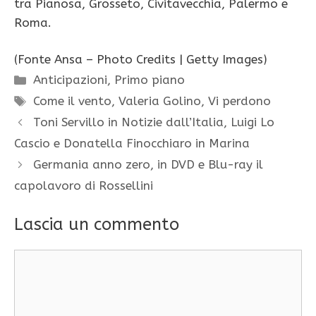
tra Pianosa, Grosseto, Civitavecchia, Palermo e
Roma.
(Fonte Ansa – Photo Credits | Getty Images)
Categorie
Anticipazioni
,
Primo piano
Tag
Come il vento
,
Valeria Golino
,
Vi perdono
Toni Servillo in Notizie dall’Italia, Luigi Lo
Cascio e Donatella Finocchiaro in Marina
Germania anno zero, in DVD e Blu-ray il
capolavoro di Rossellini
Lascia un commento
Commento