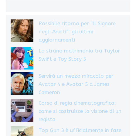
Possibile ritorno per “Il Signore
degli Anelli”: gli ultimi
aggiornamenti
Lo strano matrimonio tra Taylor
Swift e Toy Story 5
Servirà un mezzo miracolo per
Avatar 4 e Avatar 5 a James
Cameron
Corso di regia cinematografica:
come si costruisce la visione di un
regista
Top Gun 3 è ufficialmente in fase