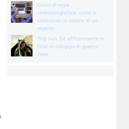
Corso di regia
cinematografica: come si
costruisce la visione di un
regista
Top Gun 3 è ufficialmente in
fase di sviluppo in questa
fase
a