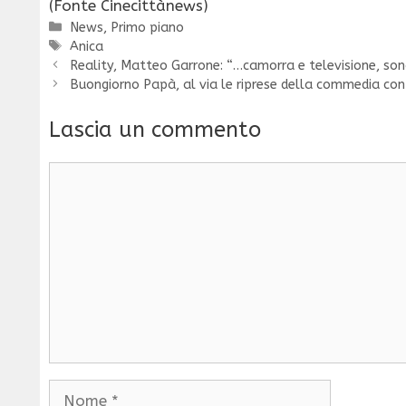
(Fonte Cinecittànews)
Categorie
News
,
Primo piano
Tag
Anica
Reality, Matteo Garrone: “…camorra e televisione, son
Buongiorno Papà, al via le riprese della commedia co
Lascia un commento
Commento
Nome