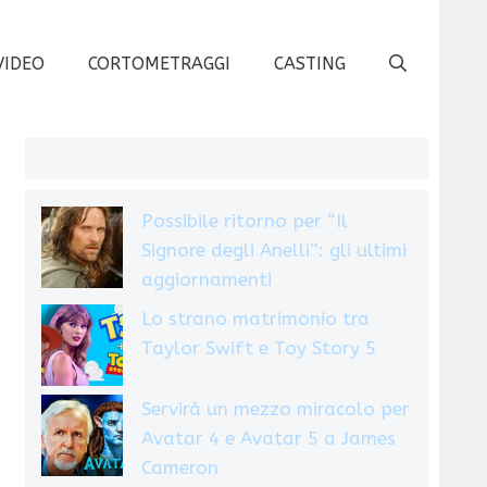
VIDEO
CORTOMETRAGGI
CASTING
Possibile ritorno per “Il
Signore degli Anelli”: gli ultimi
aggiornamenti
Lo strano matrimonio tra
Taylor Swift e Toy Story 5
Servirà un mezzo miracolo per
Avatar 4 e Avatar 5 a James
Cameron