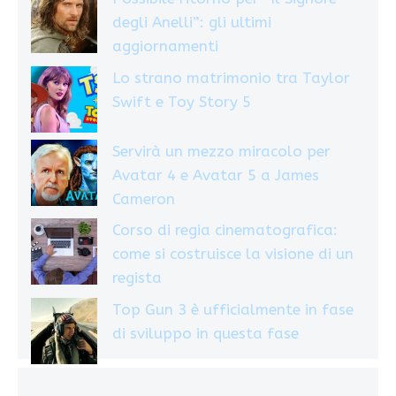
degli Anelli”: gli ultimi
aggiornamenti
Lo strano matrimonio tra Taylor
Swift e Toy Story 5
Servirà un mezzo miracolo per
Avatar 4 e Avatar 5 a James
Cameron
Corso di regia cinematografica:
come si costruisce la visione di un
regista
Top Gun 3 è ufficialmente in fase
di sviluppo in questa fase