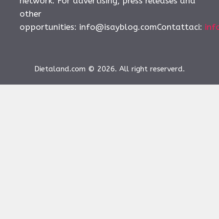
network. For advertising, press releases and
other
opportunities:
info@isayblog.comContattaci
:
inf
Dietaland.com © 2026. All right reserverd.