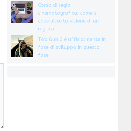
Corso di regia
cinematografica: come si
costruisce la visione di un
regista
Top Gun 3 è ufficialmente in
fase di sviluppo in questa
fase