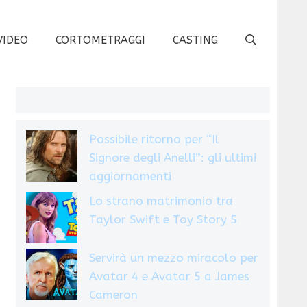
VIDEO
CORTOMETRAGGI
CASTING
Possibile ritorno per “Il
Signore degli Anelli”: gli ultimi
aggiornamenti
Lo strano matrimonio tra
Taylor Swift e Toy Story 5
Servirà un mezzo miracolo per
Avatar 4 e Avatar 5 a James
Cameron