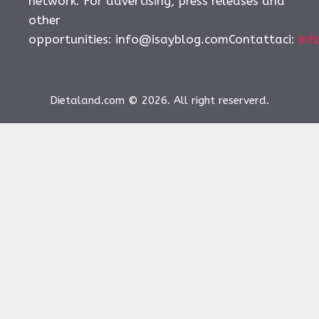
network. For advertising, press releases and
other
opportunities:
info@isayblog.comContattaci
:
inf
Dietaland.com © 2026. All right reserverd.