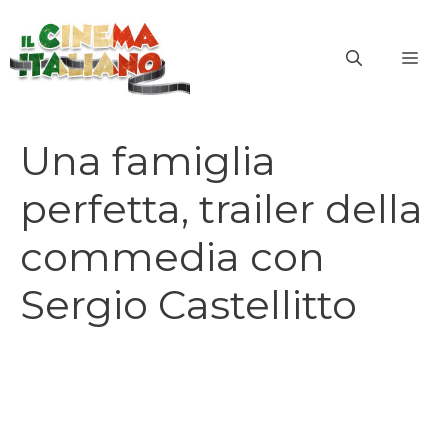
Vai
al
ME
contenuto
Una famiglia
perfetta, trailer della
commedia con
Sergio Castellitto