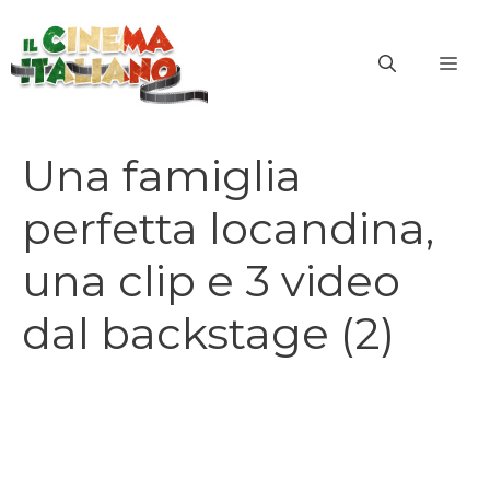
Vai
al
ME
contenuto
Una famiglia
perfetta locandina,
una clip e 3 video
dal backstage (2)