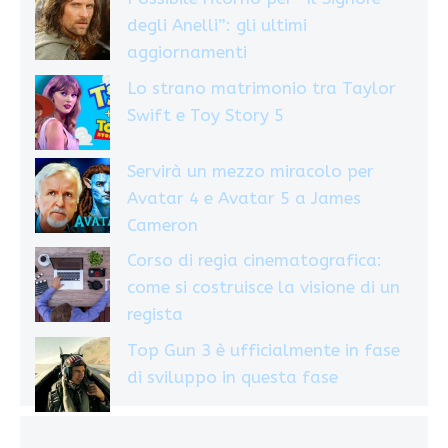
degli Anelli”: gli ultimi
aggiornamenti
Lo strano matrimonio tra Taylor
Swift e Toy Story 5
Servirà un mezzo miracolo per
Avatar 4 e Avatar 5 a James
Cameron
Corso di regia cinematografica:
come si costruisce la visione di un
regista
Top Gun 3 è ufficialmente in fase
di sviluppo in questa fase