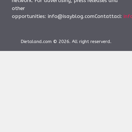
network. For advertising, press releases and
other
opportunities:
info@isayblog.comContattaci
:
inf
Dietaland.com © 2026. All right reserverd.