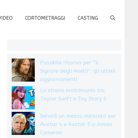
VIDEO
CORTOMETRAGGI
CASTING
Possibile ritorno per “Il
Signore degli Anelli”: gli ultimi
aggiornamenti
Lo strano matrimonio tra
Taylor Swift e Toy Story 5
Servirà un mezzo miracolo per
Avatar 4 e Avatar 5 a James
Cameron