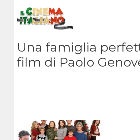
Vai
al
contenuto
Una famiglia perfet
film di Paolo Genov