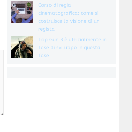
Corso di regia
cinematografica: come si
costruisce la visione di un
regista
Top Gun 3 è ufficialmente in
fase di sviluppo in questa
fase