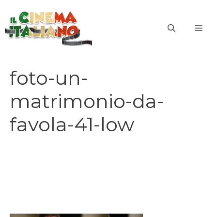
Vai
al
ME
contenuto
foto-un-
matrimonio-da-
favola-41-low