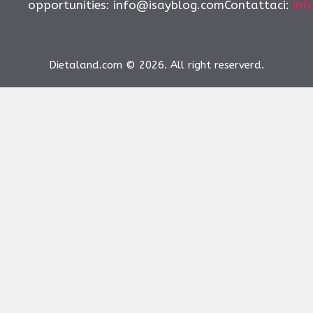
opportunities:
info@isayblog.comContattaci
:
inf
Dietaland.com © 2026. All right reserverd.