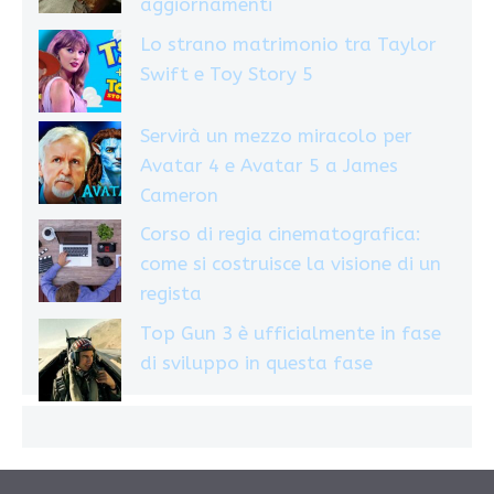
aggiornamenti
Lo strano matrimonio tra Taylor
Swift e Toy Story 5
Servirà un mezzo miracolo per
Avatar 4 e Avatar 5 a James
Cameron
Corso di regia cinematografica:
come si costruisce la visione di un
regista
Top Gun 3 è ufficialmente in fase
di sviluppo in questa fase