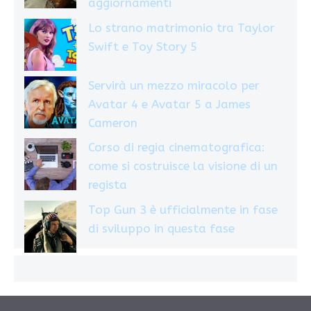
aggiornamenti
Lo strano matrimonio tra Taylor
Swift e Toy Story 5
Servirà un mezzo miracolo per
Avatar 4 e Avatar 5 a James
Cameron
Corso di regia cinematografica:
come si costruisce la visione di un
regista
Top Gun 3 è ufficialmente in fase
di sviluppo in questa fase