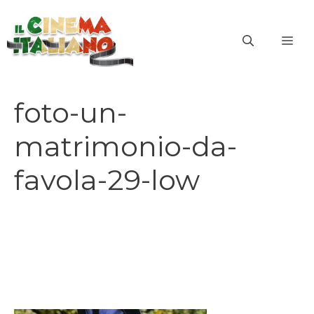
Vai
al
ME
contenuto
foto-un-
matrimonio-da-
favola-29-low