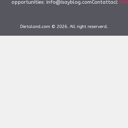
opportunities:
info@isayblog.comContattaci
:
inf
Dietaland.com © 2026. All right reserverd.