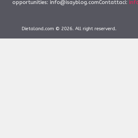
opportunities:
info@isayblog.comContattaci
:
inf
Dietaland.com © 2026. All right reserverd.