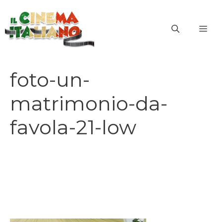
Vai
al
ME
contenuto
foto-un-
matrimonio-da-
favola-21-low