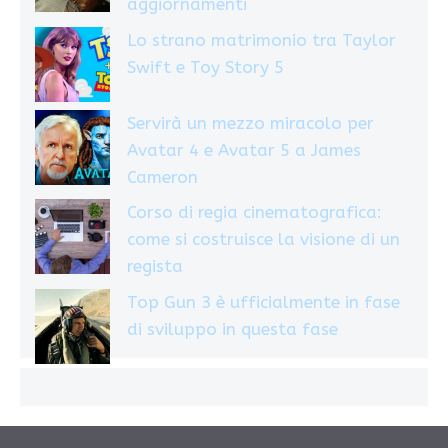
aggiornamenti
Lo strano matrimonio tra Taylor
Swift e Toy Story 5
Servirà un mezzo miracolo per
Avatar 4 e Avatar 5 a James
Cameron
Corso di regia cinematografica:
come si costruisce la visione di un
regista
Top Gun 3 è ufficialmente in fase
di sviluppo in questa fase