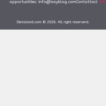
opportunities:
info@isayblog.comContattaci
:
inf
Dietaland.com © 2026. All right reserverd.