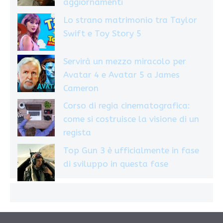
aggiornamenti
Lo strano matrimonio tra Taylor
Swift e Toy Story 5
Servirà un mezzo miracolo per
Avatar 4 e Avatar 5 a James
Cameron
Corso di regia cinematografica:
come si costruisce la visione di un
regista
Top Gun 3 è ufficialmente in fase
di sviluppo in questa fase