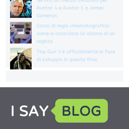
Avatar 4 e Avatar 5 a James
Cameron
Corso di regia cinematografica:
come si costruisce la visione di un
regista
Top Gun 3 è ufficialmente in fase
di sviluppo in questa fase