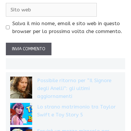
Sito
web
Salva il mio nome, email e sito web in questo
browser per la prossima volta che commento.
Possibile ritorno per “Il Signore
degli Anelli”: gli ultimi
aggiornamenti
Lo strano matrimonio tra Taylor
Swift e Toy Story 5
Servirà un mezzo miracolo per