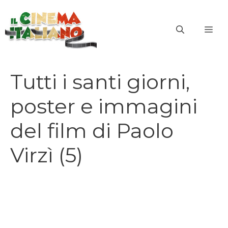
Vai
al
ME
contenuto
Tutti i santi giorni,
poster e immagini
del film di Paolo
Virzì (5)