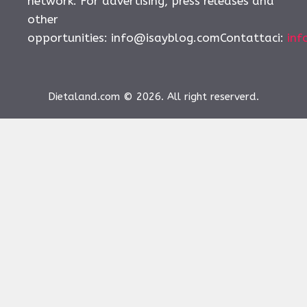
network. For advertising, press releases and
other
opportunities:
info@isayblog.comContattaci
:
inf
Dietaland.com © 2026. All right reserverd.