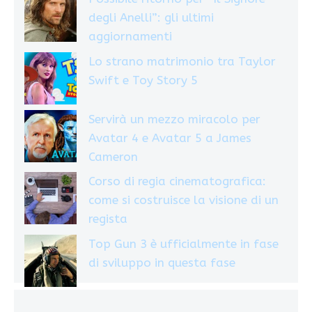
degli Anelli”: gli ultimi
aggiornamenti
Lo strano matrimonio tra Taylor
Swift e Toy Story 5
Servirà un mezzo miracolo per
Avatar 4 e Avatar 5 a James
Cameron
Corso di regia cinematografica:
come si costruisce la visione di un
regista
Top Gun 3 è ufficialmente in fase
di sviluppo in questa fase