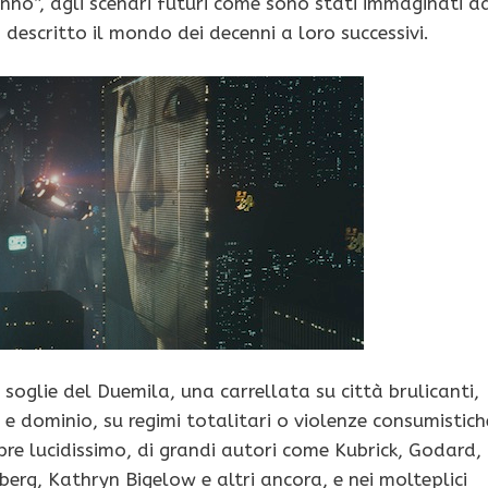
nno”, agli scenari futuri come sono stati immaginati d
descritto il mondo dei decenni a loro successivi.
soglie del Duemila, una carrellata su città brulicanti,
 e dominio, su regimi totalitari o violenze consumistich
re lucidissimo, di grandi autori come Kubrick, Godard,
nberg, Kathryn Bigelow e altri ancora, e nei molteplici