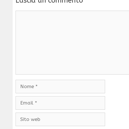
Lascia un commento
Commento
Nome
Email
Sito
web