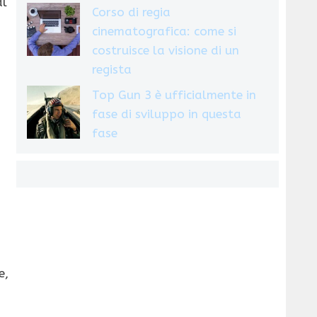
al
Corso di regia
cinematografica: come si
costruisce la visione di un
regista
Top Gun 3 è ufficialmente in
fase di sviluppo in questa
fase
e,