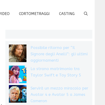
VIDEO
CORTOMETRAGGI
CASTING
Possibile ritorno per “Il
Signore degli Anelli”: gli ultimi
aggiornamenti
Lo strano matrimonio tra
Taylor Swift e Toy Story 5
Servirà un mezzo miracolo per
Avatar 4 e Avatar 5 a James
Cameron