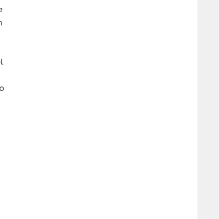
e
n
l
co