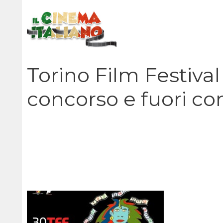
Vai
al
contenuto
Torino Film Festival 2
concorso e fuori co