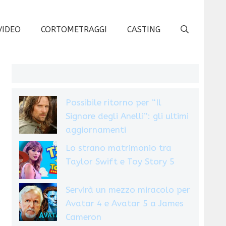
VIDEO
CORTOMETRAGGI
CASTING
Possibile ritorno per “Il
Signore degli Anelli”: gli ultimi
aggiornamenti
Lo strano matrimonio tra
Taylor Swift e Toy Story 5
Servirà un mezzo miracolo per
Avatar 4 e Avatar 5 a James
Cameron