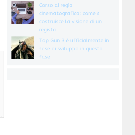
Corso di regia
cinematografica: come si
costruisce la visione di un
regista
Top Gun 3 è ufficialmente in
fase di sviluppo in questa
fase