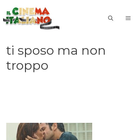
Vai
al
ME
contenuto
ti sposo ma non
troppo