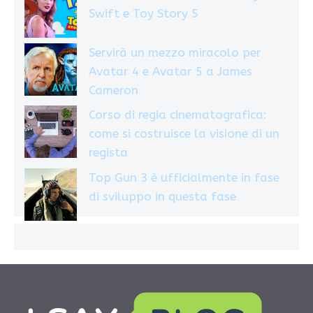
Swift e Toy Story 5
Servirà un mezzo miracolo per
Avatar 4 e Avatar 5 a James
Cameron
Corso di regia cinematografica:
come si costruisce la visione di un
regista
Top Gun 3 è ufficialmente in fase
di sviluppo in questa fase