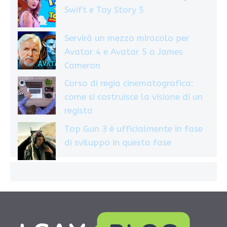
Swift e Toy Story 5
Servirà un mezzo miracolo per
Avatar 4 e Avatar 5 a James
Cameron
Corso di regia cinematografica:
come si costruisce la visione di un
regista
Top Gun 3 è ufficialmente in fase
di sviluppo in questa fase