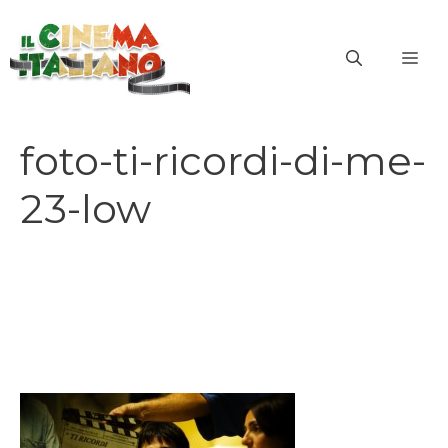
Vai
al
ME
contenuto
foto-ti-ricordi-di-me-
23-low