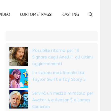
VIDEO
CORTOMETRAGGI
CASTING
Possibile ritorno per “Il
Signore degli Anelli”: gli ultimi
aggiornamenti
Lo strano matrimonio tra
Taylor Swift e Toy Story 5
Servirà un mezzo miracolo per
Avatar 4 e Avatar 5 a James
Cameron