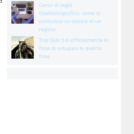
a
Corso di regia
cinematografica: come si
costruisce la visione di un
regista
Top Gun 3 è ufficialmente in
fase di sviluppo in questa
fase