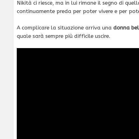
Nikità ci riesce, ma in lui rimane il segno di que
continuamente preda per poter vivere e per pot
A complicare la situazione arriva una
donna bel
quale sarà sempre più difficile uscire.