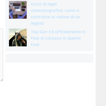
Corso di regia
cinematografica: come si
costruisce la visione di un
regista
Top Gun 3 è ufficialmente in
fase di sviluppo in questa
fase