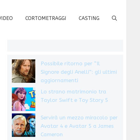
VIDEO
CORTOMETRAGGI
CASTING
Possibile ritorno per “Il
Signore degli Anelli”: gli ultimi
aggiornamenti
Lo strano matrimonio tra
Taylor Swift e Toy Story 5
Servirà un mezzo miracolo per
Avatar 4 e Avatar 5 a James
Cameron