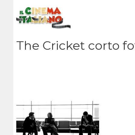
Vai
al
contenuto
The Cricket corto f