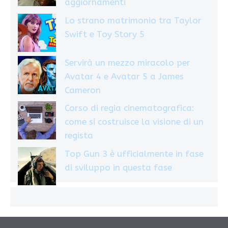
aggiornamenti
Lo strano matrimonio tra Taylor
Swift e Toy Story 5
Servirà un mezzo miracolo per
Avatar 4 e Avatar 5 a James
Cameron
Corso di regia cinematografica:
come si costruisce la visione di un
regista
Top Gun 3 è ufficialmente in fase
di sviluppo in questa fase