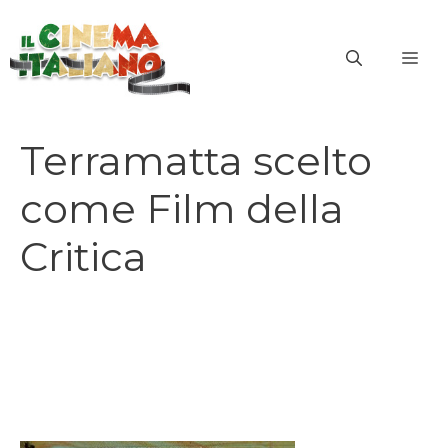
Vai
al
ME
contenuto
Terramatta scelto
come Film della
Critica