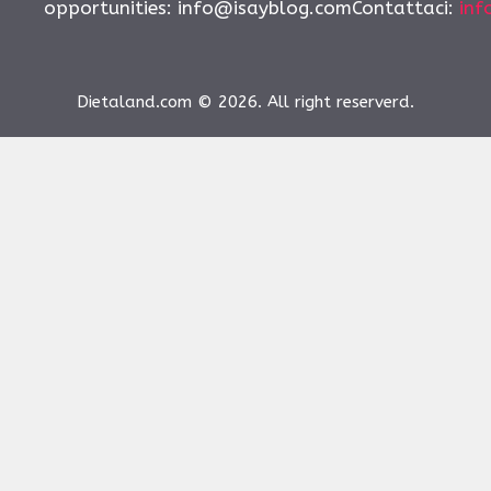
opportunities:
info@isayblog.comContattaci
:
inf
Dietaland.com © 2026. All right reserverd.