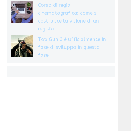
Corso di regia
cinematografica: come si
costruisce la visione di un
regista
Top Gun 3 è ufficialmente in
fase di sviluppo in questa
fase