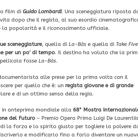
vo film di
Guido Lombardi
. Una sceneggiatura riposta d
ita dopo che il regista, al suo esordio cinematografic
 la popolarità e il riconoscimento ufficiale.
due sceneggiature
, quella di
La-Bàs
e quella di
Take Five
me per un po’ di tempo
. Il destino ha voluto che la pri
pellicola fosse
La-Bàs
.
documentarista alle prese per la prima volta con il
scere per quello che è: un
regista giovane e di grande
lare e di un ottimo senso della regia.
 in anteprima mondiale alla
68° Mostra Internazional
eone del Futuro
– Premio Opera Prima Luigi De Laurentiis
la forza e lo spirito giusto per togliere la polvere d
riscriverlo e modificarlo fino a farlo diventare un nuov