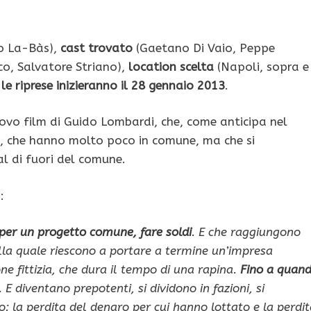
to La-Bàs),
cast trovato
(Gaetano Di Vaio, Peppe
o, Salvatore Striano),
location scelta
(Napoli, sopra e
e
le riprese inizieranno il 28 gennaio 2013
.
nuovo film di Guido Lombardi, che, come anticipa nel
, che hanno molto poco in comune, ma che si
al di fuori del comune.
:
 per un progetto comune, fare soldi
. E che raggiungono
lla quale riescono a portare a termine un’impresa
e fittizia, che dura il tempo di una rapina.
Fino a quan
. E diventano prepotenti, si dividono in fazioni, si
ogo: la perdita del denaro per cui hanno lottato e la perdi