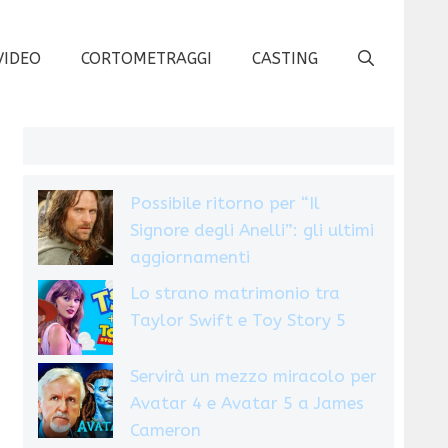
VIDEO
CORTOMETRAGGI
CASTING
Possibile ritorno per “Il
Signore degli Anelli”: gli ultimi
aggiornamenti
Lo strano matrimonio tra
Taylor Swift e Toy Story 5
Servirà un mezzo miracolo per
Avatar 4 e Avatar 5 a James
Cameron