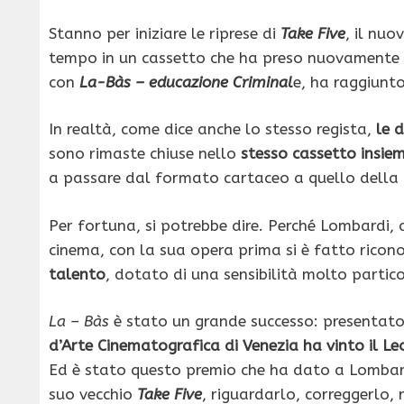
Stanno per iniziare le riprese di
Take Five
, il nuo
tempo in un cassetto che ha preso nuovamente v
con
La-Bàs – educazione Criminal
e, ha raggiunto
In realtà, come dice anche lo stesso regista,
le 
sono rimaste chiuse nello
stesso cassetto insie
a passare dal formato cartaceo a quello della 
Per fortuna, si potrebbe dire. Perché Lombardi, 
cinema, con la sua opera prima si è fatto ricono
talento
, dotato di una sensibilità molto partico
La – Bàs
è stato un grande successo: presentato
d’Arte Cinematografica di Venezia
ha vinto il L
Ed è stato questo premio che ha dato a Lombardi 
suo vecchio
Take Five
, riguardarlo, correggerlo, 