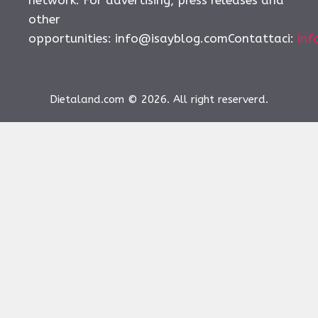
other
opportunities:
info@isayblog.comContattaci
:
inf
Dietaland.com © 2026. All right reserverd.