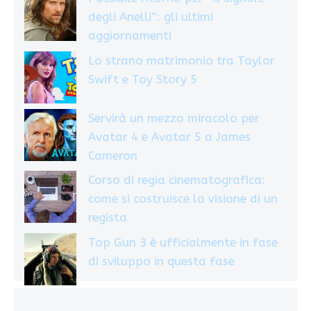
degli Anelli”: gli ultimi
aggiornamenti
Lo strano matrimonio tra Taylor
Swift e Toy Story 5
Servirà un mezzo miracolo per
Avatar 4 e Avatar 5 a James
Cameron
Corso di regia cinematografica:
come si costruisce la visione di un
regista
Top Gun 3 è ufficialmente in fase
di sviluppo in questa fase