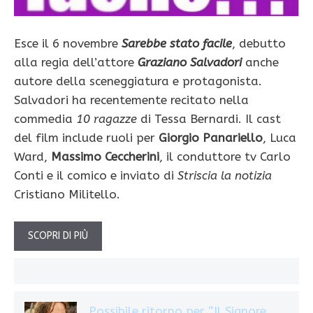
Esce il 6 novembre
Sarebbe stato facile
, debutto
alla regia dell’attore
Graziano Salvadori
anche
autore della sceneggiatura e protagonista.
Salvadori ha recentemente recitato nella
commedia
10 ragazze
di Tessa Bernardi. Il cast
del film include ruoli per
Giorgio Panariello
, Luca
Ward,
Massimo Ceccherini
, il conduttore tv Carlo
Conti e il comico e inviato di
Striscia la notizia
Cristiano Militello.
SCOPRI DI PIÙ
Possibile ritorno per “Il Signore