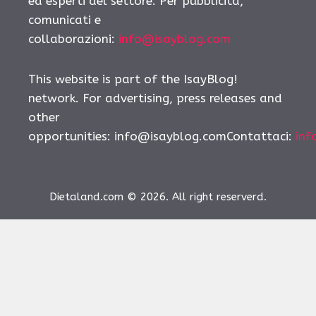
ed esperti del settore. Per pubblicità,
comunicati e
collaborazioni:
info@isayblog.com
This website is part of the IsayBlog!
network. For advertising, press releases and
other
opportunities:
info@isayblog.comContattaci
:
inf
Dietaland.com © 2026. All right reserverd.