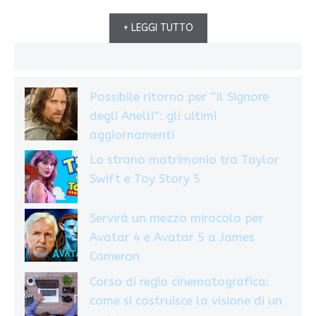
+ LEGGI TUTTO
Possibile ritorno per “Il Signore
degli Anelli”: gli ultimi
aggiornamenti
Lo strano matrimonio tra Taylor
Swift e Toy Story 5
Servirà un mezzo miracolo per
Avatar 4 e Avatar 5 a James
Cameron
Corso di regia cinematografica:
come si costruisce la visione di un