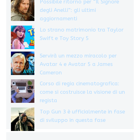
Possibile ritorno per “Il Signore
degli Anelli”: gli ultimi
aggiornamenti
Lo strano matrimonio tra Taylor
Swift e Toy Story 5
Servirà un mezzo miracolo per
Avatar 4 e Avatar 5 a James
Cameron
Corso di regia cinematografica:
come si costruisce la visione di un
regista
Top Gun 3 è ufficialmente in fase
di sviluppo in questa fase