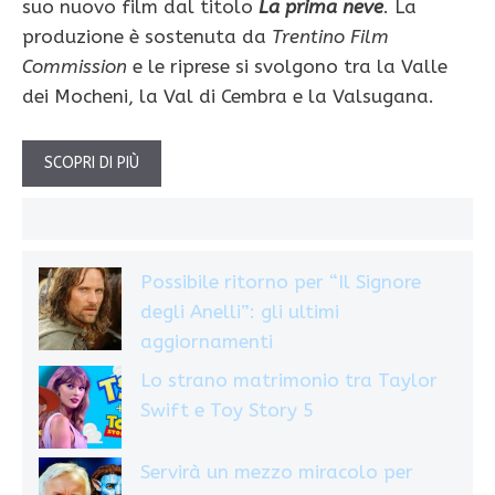
suo nuovo film dal titolo
La prima neve
. La
produzione è sostenuta da
Trentino Film
Commission
e le riprese si svolgono tra la Valle
dei Mocheni, la Val di Cembra e la Valsugana.
SCOPRI DI PIÙ
Possibile ritorno per “Il Signore
degli Anelli”: gli ultimi
aggiornamenti
Lo strano matrimonio tra Taylor
Swift e Toy Story 5
Servirà un mezzo miracolo per