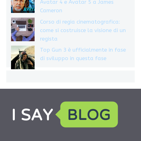
Avatar 4 e Avatar 5 a James
Cameron
Corso di regia cinematografica:
come si costruisce la visione di un
regista
Top Gun 3 è ufficialmente in fase
di sviluppo in questa fase