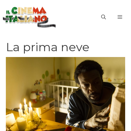
Vai
al
ME
contenuto
La prima neve