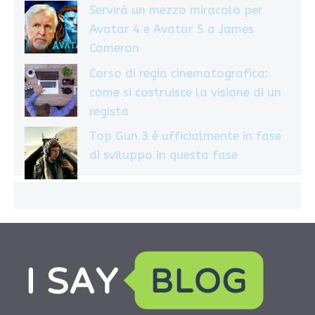
Servirà un mezzo miracolo per
Avatar 4 e Avatar 5 a James
Cameron
Corso di regia cinematografica:
come si costruisce la visione di un
regista
Top Gun 3 è ufficialmente in fase
di sviluppo in questa fase