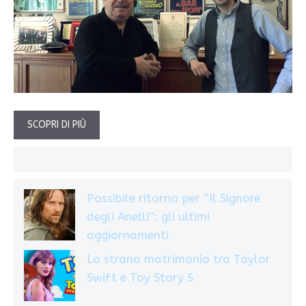
SCOPRI DI PIÙ
Possibile ritorno per “Il Signore
degli Anelli”: gli ultimi
aggiornamenti
Lo strano matrimonio tra Taylor
Swift e Toy Story 5