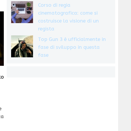
Corso di regia
cinematografica: come si
costruisce la visione di un
regista
Top Gun 3 è ufficialmente in
fase di sviluppo in questa
fase
to
e
za