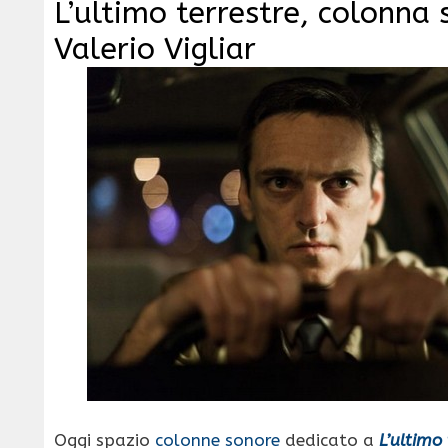
L’ultimo terrestre, colonna 
Valerio Vigliar
Oggi spazio
colonne sonore
dedicato a
L’ultimo 