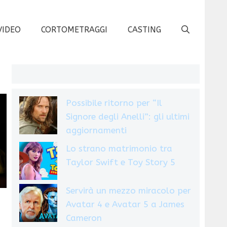
VIDEO
CORTOMETRAGGI
CASTING
Possibile ritorno per “Il
Signore degli Anelli”: gli ultimi
aggiornamenti
Lo strano matrimonio tra
Taylor Swift e Toy Story 5
Servirà un mezzo miracolo per
Avatar 4 e Avatar 5 a James
Cameron