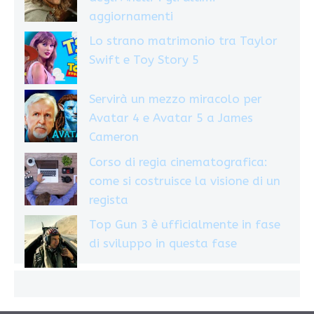
aggiornamenti
Lo strano matrimonio tra Taylor
Swift e Toy Story 5
Servirà un mezzo miracolo per
Avatar 4 e Avatar 5 a James
Cameron
Corso di regia cinematografica:
come si costruisce la visione di un
regista
Top Gun 3 è ufficialmente in fase
di sviluppo in questa fase