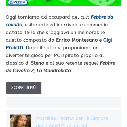
Oggi torniamo ad occuparci del cult
Febbre da
cavallo
, esilarante ed inarrivabile commedia
datata 1976 che sfoggiava un memorabile
duetto composto da
Enrico Montesano
e
Gigi
Proietti
. Dopo il salto vi proponiamo un
divertente gioco per PC ispirato proprio al
classico di
Steno
e al suo recente sequel
Febbre
da Cavallo 2; La Mandrakata
.
SCOPRI DI PIÙ
Possibile ritorno per “Il Signore
degli Anelli”: gli ultimi