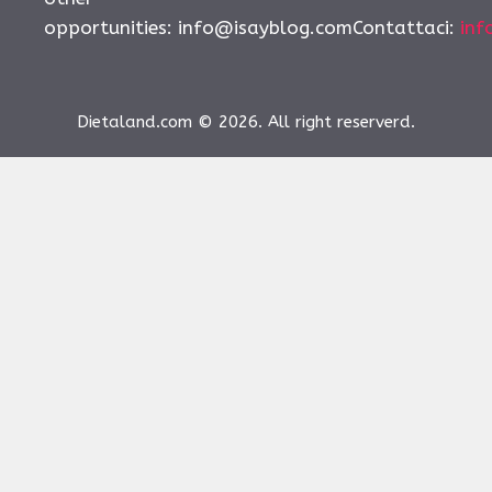
opportunities:
info@isayblog.comContattaci
:
inf
Dietaland.com © 2026. All right reserverd.