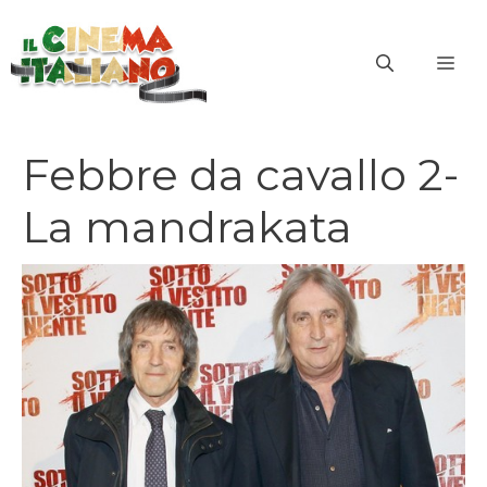
Vai
al
ME
contenuto
Febbre da cavallo 2-
La mandrakata