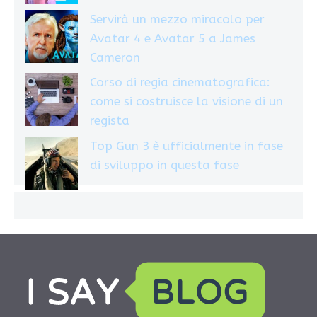
Servirà un mezzo miracolo per
Avatar 4 e Avatar 5 a James
Cameron
Corso di regia cinematografica:
come si costruisce la visione di un
regista
Top Gun 3 è ufficialmente in fase
di sviluppo in questa fase