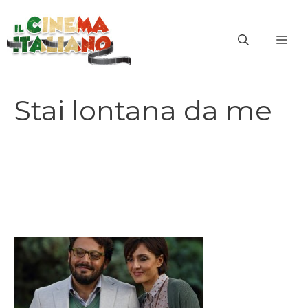
Vai
al
ME
contenuto
Stai lontana da me