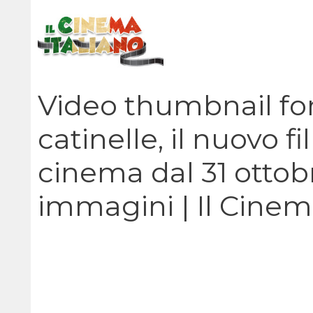
Vai
al
contenuto
Video thumbnail for
catinelle, il nuovo 
cinema dal 31 ottobre 
immagini | Il Cinem