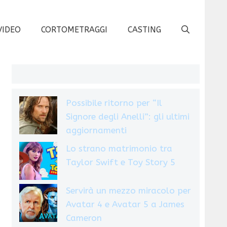
VIDEO
CORTOMETRAGGI
CASTING
Possibile ritorno per “Il
Signore degli Anelli”: gli ultimi
aggiornamenti
Lo strano matrimonio tra
Taylor Swift e Toy Story 5
Servirà un mezzo miracolo per
Avatar 4 e Avatar 5 a James
Cameron