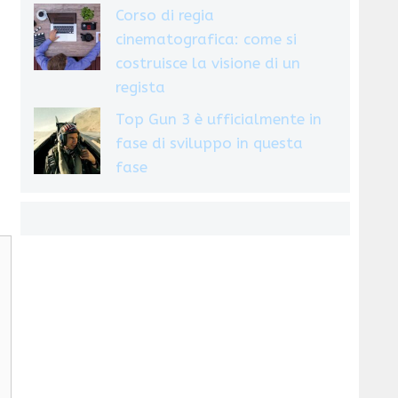
Corso di regia
cinematografica: come si
costruisce la visione di un
regista
Top Gun 3 è ufficialmente in
fase di sviluppo in questa
fase