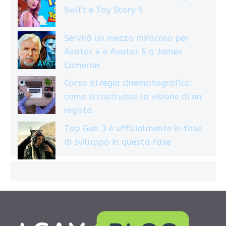
Swift e Toy Story 5
Servirà un mezzo miracolo per
Avatar 4 e Avatar 5 a James
Cameron
Corso di regia cinematografica:
come si costruisce la visione di un
regista
Top Gun 3 è ufficialmente in fase
di sviluppo in questa fase