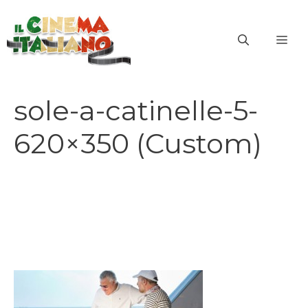
Vai
al
ME
contenuto
sole-a-catinelle-5-
620×350 (Custom)