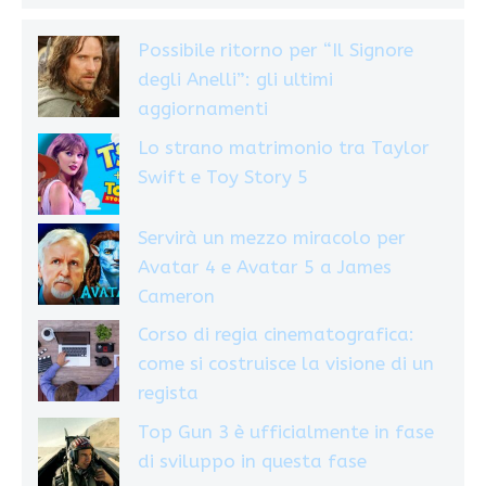
Possibile ritorno per “Il Signore
degli Anelli”: gli ultimi
aggiornamenti
Lo strano matrimonio tra Taylor
Swift e Toy Story 5
Servirà un mezzo miracolo per
Avatar 4 e Avatar 5 a James
Cameron
Corso di regia cinematografica:
come si costruisce la visione di un
regista
Top Gun 3 è ufficialmente in fase
di sviluppo in questa fase