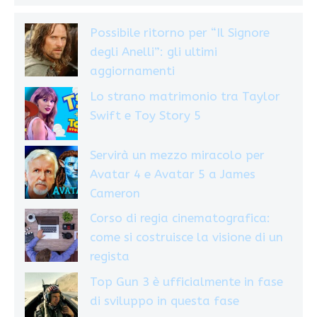
Possibile ritorno per “Il Signore
degli Anelli”: gli ultimi
aggiornamenti
Lo strano matrimonio tra Taylor
Swift e Toy Story 5
Servirà un mezzo miracolo per
Avatar 4 e Avatar 5 a James
Cameron
Corso di regia cinematografica:
come si costruisce la visione di un
regista
Top Gun 3 è ufficialmente in fase
di sviluppo in questa fase