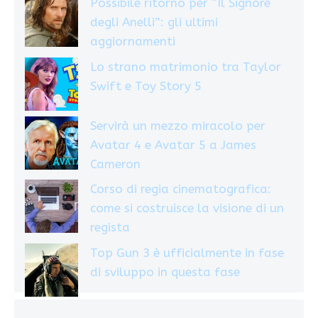
Possibile ritorno per “Il Signore
degli Anelli”: gli ultimi
aggiornamenti
Lo strano matrimonio tra Taylor
Swift e Toy Story 5
Servirà un mezzo miracolo per
Avatar 4 e Avatar 5 a James
Cameron
Corso di regia cinematografica:
come si costruisce la visione di un
regista
Top Gun 3 è ufficialmente in fase
di sviluppo in questa fase