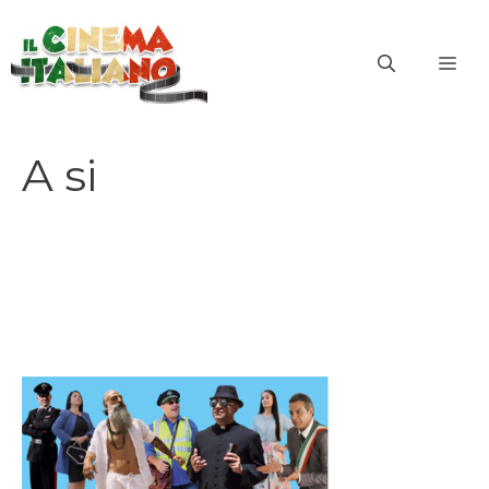
Vai
al
ME
contenuto
A si