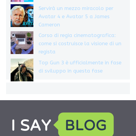
Servirà un mezzo miracolo per
Avatar 4 e Avatar 5 a James
Cameron
Corso di regia cinematografica:
come si costruisce la visione di un
regista
Top Gun 3 è ufficialmente in fase
di sviluppo in questa fase