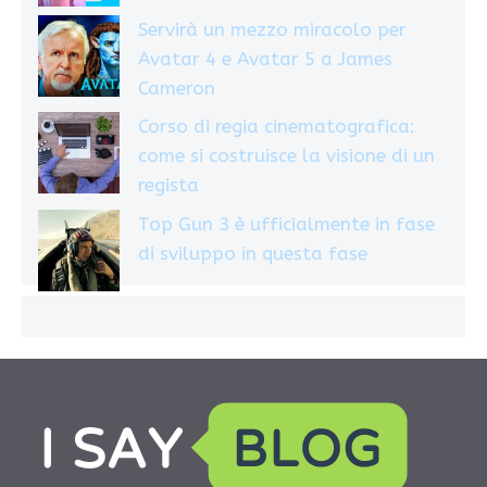
Servirà un mezzo miracolo per
Avatar 4 e Avatar 5 a James
Cameron
Corso di regia cinematografica:
come si costruisce la visione di un
regista
Top Gun 3 è ufficialmente in fase
di sviluppo in questa fase