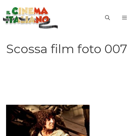
Vai
al
ME
contenuto
Scossa film foto 007