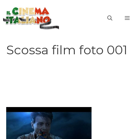
Vai
al
ME
contenuto
Scossa film foto 001