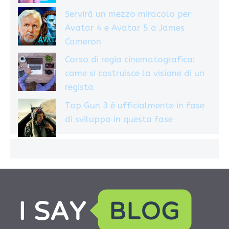
Servirà un mezzo miracolo per
Avatar 4 e Avatar 5 a James
Cameron
Corso di regia cinematografica:
come si costruisce la visione di un
regista
Top Gun 3 è ufficialmente in fase
di sviluppo in questa fase