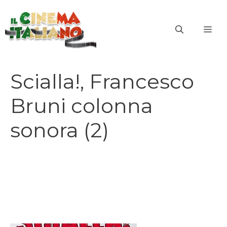
Vai
al
ME
contenuto
Scialla!, Francesco
Bruni colonna
sonora (2)