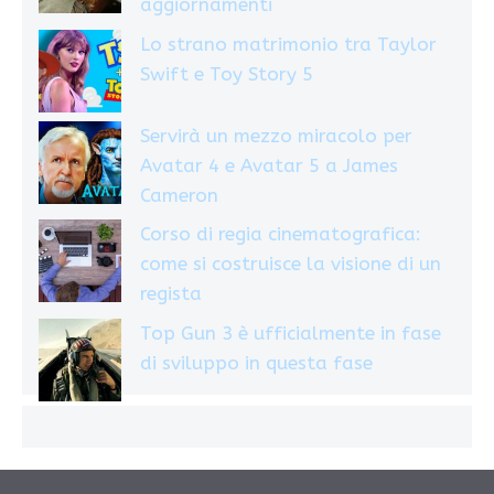
aggiornamenti
Lo strano matrimonio tra Taylor
Swift e Toy Story 5
Servirà un mezzo miracolo per
Avatar 4 e Avatar 5 a James
Cameron
Corso di regia cinematografica:
come si costruisce la visione di un
regista
Top Gun 3 è ufficialmente in fase
di sviluppo in questa fase